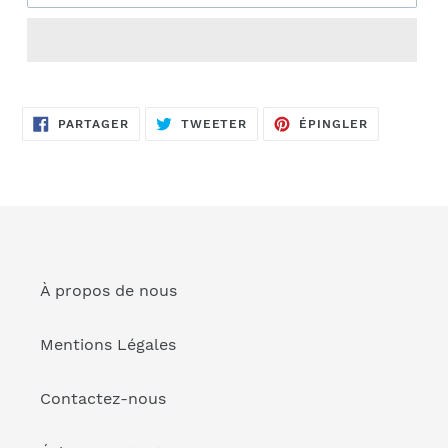
Ajout
d'un
PARTAGER
TWEETER
ÉPINGLER
produit
PARTAGER
TWEETER
ÉPINGLER
SUR
SUR
SUR
FACEBOOK
TWITTER
PINTEREST
à
votre
panier
À propos de nous
Mentions Légales
Contactez-nous