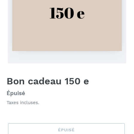
Bon cadeau 150 e
Prix
Épuisé
normal
Taxes incluses.
ÉPUISÉ