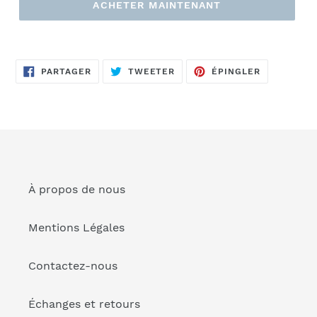
ACHETER MAINTENANT
Ajout
d'un
PARTAGER
TWEETER
ÉPINGLER
produit
PARTAGER
TWEETER
ÉPINGLER
SUR
SUR
SUR
FACEBOOK
TWITTER
PINTEREST
à
votre
panier
À propos de nous
Mentions Légales
Contactez-nous
Échanges et retours