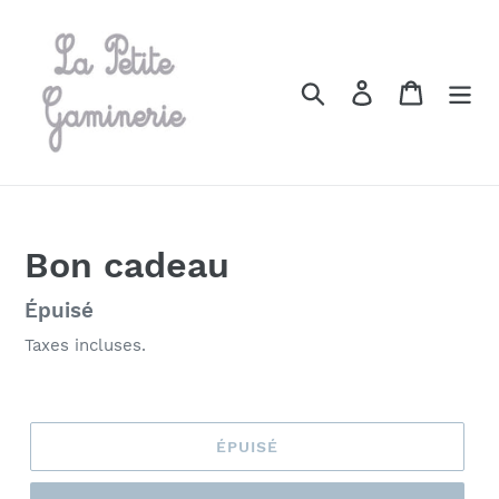
Passer
au
contenu
Rechercher
Se connecter
Panier
Bon cadeau
Prix
Épuisé
normal
Taxes incluses.
ÉPUISÉ