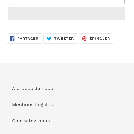
Ajout
d'un
PARTAGER
TWEETER
ÉPINGLER
produit
PARTAGER
TWEETER
ÉPINGLER
SUR
SUR
SUR
FACEBOOK
TWITTER
PINTEREST
à
votre
panier
À propos de nous
Mentions Légales
Contactez-nous