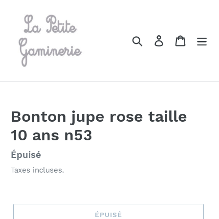
Passer
au
contenu
Rechercher
Se connecter
Panier
Bonton jupe rose taille
10 ans n53
Prix
Épuisé
normal
Taxes incluses.
ÉPUISÉ