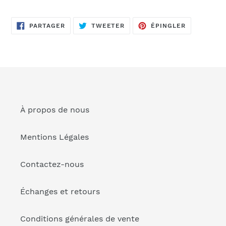
Ajout
d'un
PARTAGER
TWEETER
ÉPINGLER
produit
PARTAGER
TWEETER
ÉPINGLER
SUR
SUR
SUR
FACEBOOK
TWITTER
PINTEREST
à
votre
panier
À propos de nous
Mentions Légales
Contactez-nous
Échanges et retours
Conditions générales de vente