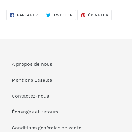
Ajout
d'un
PARTAGER
TWEETER
ÉPINGLER
produit
PARTAGER
TWEETER
ÉPINGLER
SUR
SUR
SUR
FACEBOOK
TWITTER
PINTEREST
à
votre
panier
À propos de nous
Mentions Légales
Contactez-nous
Échanges et retours
Conditions générales de vente