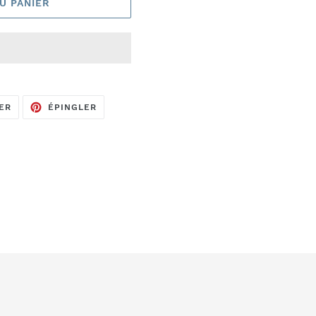
U PANIER
TWEETER
ÉPINGLER
ER
ÉPINGLER
SUR
SUR
TWITTER
PINTEREST