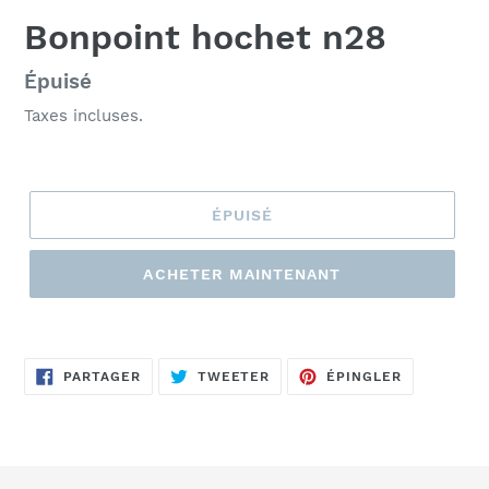
Bonpoint hochet n28
Prix
Épuisé
normal
Taxes incluses.
ÉPUISÉ
ACHETER MAINTENANT
Ajout
d'un
PARTAGER
TWEETER
ÉPINGLER
produit
PARTAGER
TWEETER
ÉPINGLER
SUR
SUR
SUR
FACEBOOK
TWITTER
PINTEREST
à
votre
panier