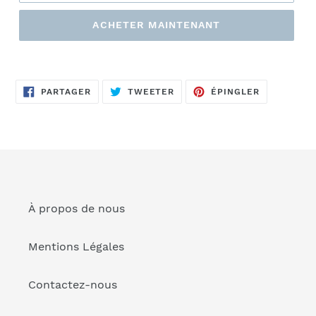
ACHETER MAINTENANT
Ajout
d'un
PARTAGER
TWEETER
ÉPINGLER
produit
PARTAGER
TWEETER
ÉPINGLER
SUR
SUR
SUR
FACEBOOK
TWITTER
PINTEREST
à
votre
panier
À propos de nous
Mentions Légales
Contactez-nous