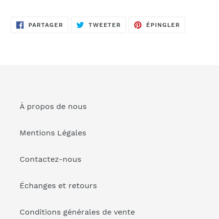
Ajout
d'un
PARTAGER
TWEETER
ÉPINGLER
produit
PARTAGER
TWEETER
ÉPINGLER
SUR
SUR
SUR
FACEBOOK
TWITTER
PINTEREST
à
votre
panier
À propos de nous
Mentions Légales
Contactez-nous
Échanges et retours
Conditions générales de vente