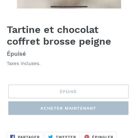
Tartine et chocolat
coffret brosse peigne
Prix
Épuisé
normal
Taxes incluses.
ÉPUISÉ
ACHETER MAINTENANT
Ajout
d'un
PARTAGER
TWEETER
ÉPINGLER
produit
PARTAGER
TWEETER
ÉPINGLER