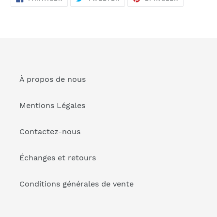
SUR
SUR
SUR
FACEBOOK
TWITTER
PINTEREST
à
votre
panier
À propos de nous
Mentions Légales
Contactez-nous
Échanges et retours
Conditions générales de vente