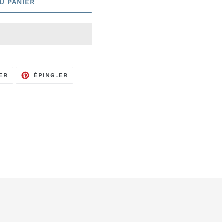
U PANIER
TWEETER
ÉPINGLER
ER
ÉPINGLER
SUR
SUR
TWITTER
PINTEREST