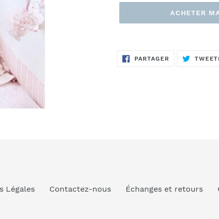
ACHETER M
Ajout
d'un
PARTAGER
PARTAGER
TWEET
produit
SUR
FACEBOOK
à
votre
panier
s Légales
Contactez-nous
Échanges et retours