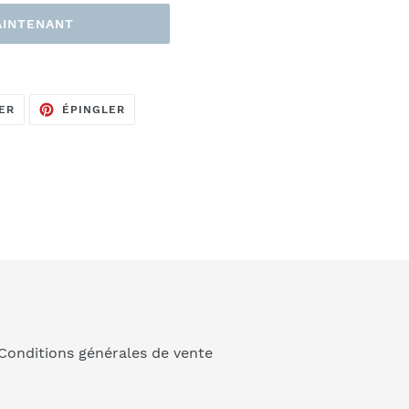
AINTENANT
TWEETER
ÉPINGLER
ER
ÉPINGLER
SUR
SUR
TWITTER
PINTEREST
Conditions générales de vente