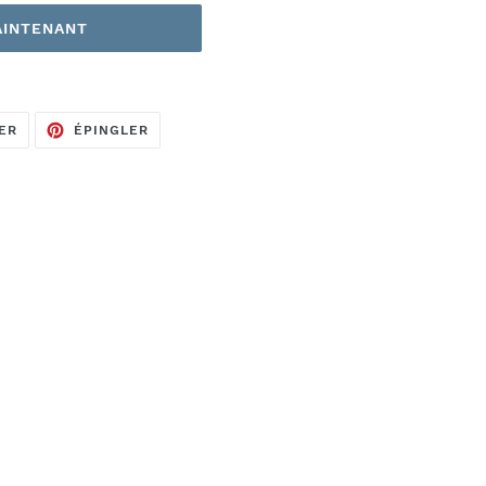
AINTENANT
TWEETER
ÉPINGLER
ER
ÉPINGLER
SUR
SUR
TWITTER
PINTEREST